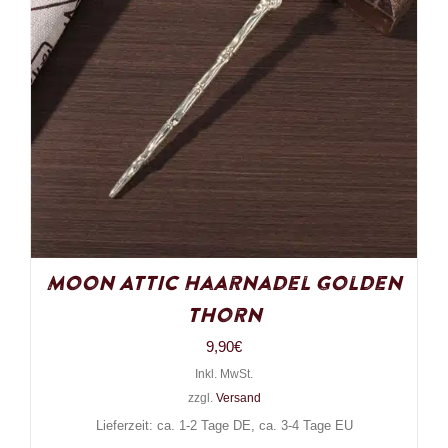
Moon Attic Haarnadel Golden
Thorn
9,90
€
Inkl. MwSt.
zzgl.
Versand
Lieferzeit: ca. 1-2 Tage DE, ca. 3-4 Tage EU