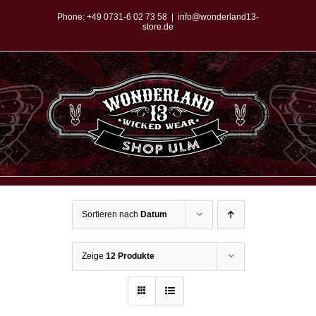
Zum
Phone:
+49 0731-6 02 73 58
|
info@wonderland13-
store.de
Inhalt
springen
Sortieren nach
Datum
Zeige
12 Produkte