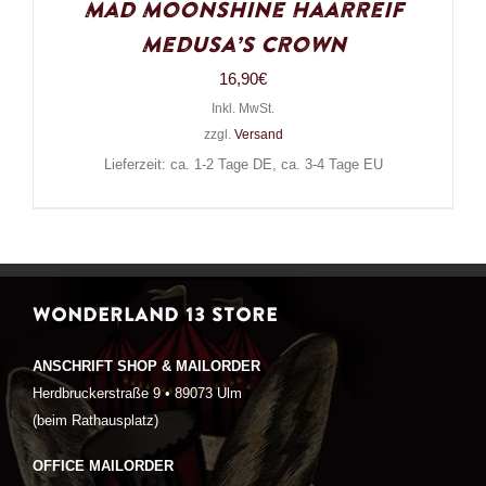
Mad Moonshine Haarreif
Medusa’s Crown
16,90
€
Inkl. MwSt.
zzgl.
Versand
Lieferzeit: ca. 1-2 Tage DE, ca. 3-4 Tage EU
WONDERLAND 13 STORE
ANSCHRIFT SHOP & MAILORDER
Herdbruckerstraße 9 • 89073 Ulm
(beim Rathausplatz)
OFFICE MAILORDER