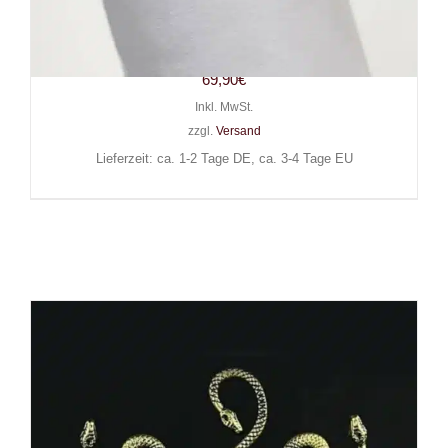
White Dragon Ring Jewelled
Story of O
69,90
€
Inkl. MwSt.
zzgl.
Versand
Lieferzeit: ca. 1-2 Tage DE, ca. 3-4 Tage EU