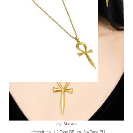
Killstar Halskette
Resurrection
34,90
€
Inkl. MwSt.
zzgl.
Versand
Lieferzeit: ca. 1-2 Tage DE, ca. 3-4 Tage EU