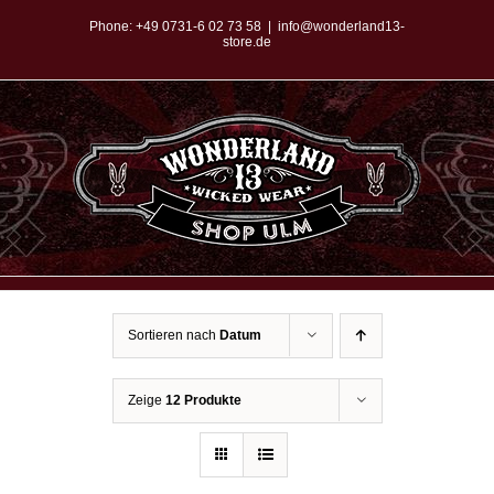
Zum
Phone:
+49 0731-6 02 73 58
|
info@wonderland13-
store.de
Inhalt
springen
Sortieren nach
Datum
Zeige
12 Produkte