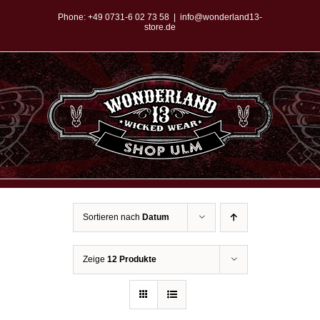
Zum
Phone:
+49 0731-6 02 73 58
|
info@wonderland13-
store.de
Inhalt
springen
Sortieren nach
Datum
Zeige
12 Produkte