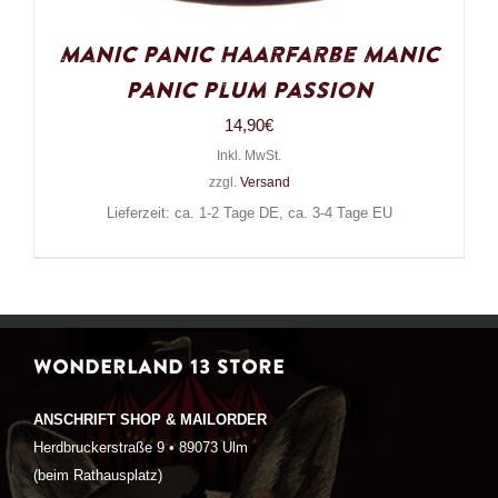
Manic Panic Haarfarbe Manic
Panic Plum Passion
14,90
€
Inkl. MwSt.
zzgl.
Versand
Lieferzeit: ca. 1-2 Tage DE, ca. 3-4 Tage EU
WONDERLAND 13 STORE
ANSCHRIFT SHOP & MAILORDER
Herdbruckerstraße 9 • 89073 Ulm
(beim Rathausplatz)