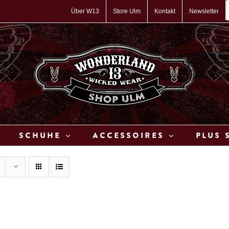
P
s
Über W13
Store Ulm
Kontakt
Newsletter
Schuhe
Accessoires
Plus 