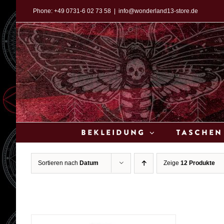
Zum
Phone:
+49 0731-6 02 73 58
|
info@wonderland13-store.de
Inhalt
springen
Bekleidung
Taschen
Sortieren nach
Datum
Zeige
12 Produkte