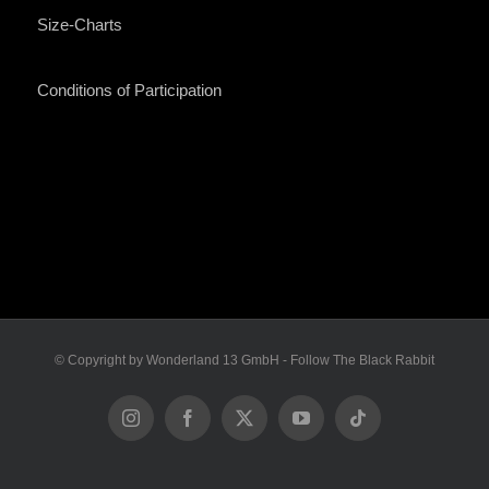
Size-Charts
Conditions of Participation
© Copyright by Wonderland 13 GmbH - Follow The Black Rabbit
Instagram
Facebook
X
YouTube
Tiktok