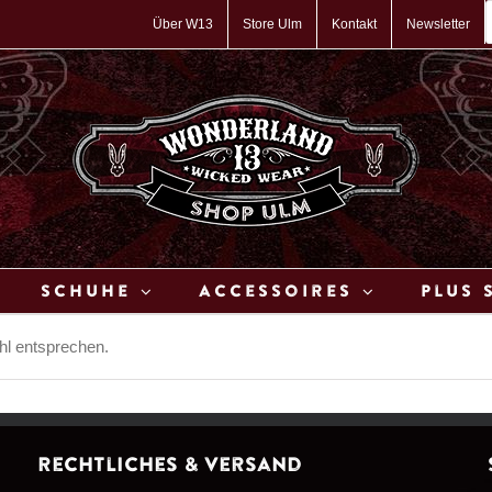
P
s
Über W13
Store Ulm
Kontakt
Newsletter
Schuhe
Accessoires
Plus 
hl entsprechen.
Rechtliches & Versand