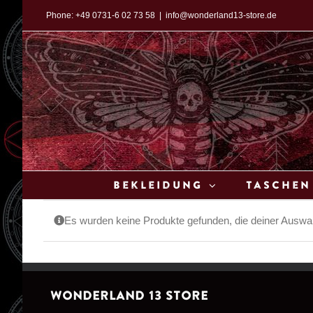
Zum
Phone:
+49 0731-6 02 73 58
|
info@wonderland13-store.de
Inhalt
springen
Bekleidung
Taschen
Es wurden keine Produkte gefunden, die deiner Auswa
WONDERLAND 13 STORE