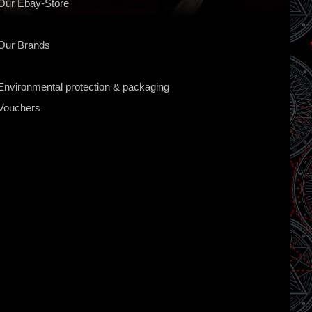
Our Ebay-Store
Our Brands
Environmental protection & packaging
Vouchers