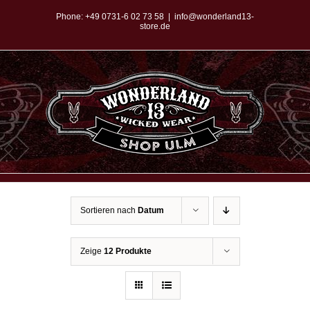
Zum
Phone:
+49 0731-6 02 73 58
|
info@wonderland13-
store.de
Inhalt
springen
Sortieren nach
Datum
Zeige
12 Produkte