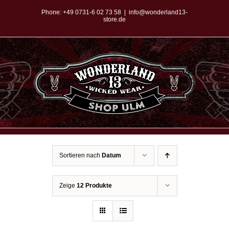
Zum
Phone:
+49 0731-6 02 73 58
|
info@wonderland13-
store.de
Inhalt
springen
Sortieren nach
Datum
Zeige
12 Produkte