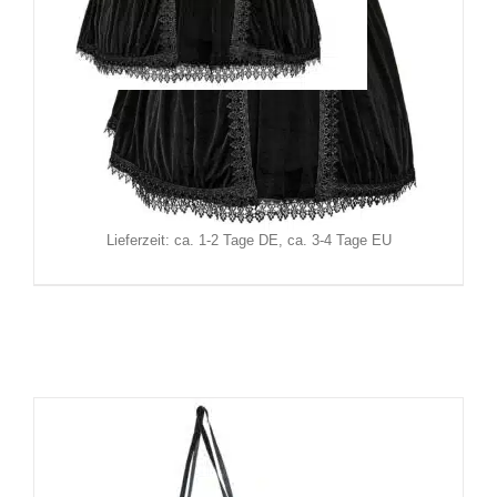
Sinister Cape Thravara
159,90
€
Inkl. MwSt.
zzgl.
Versand
Lieferzeit: ca. 1-2 Tage DE, ca. 3-4 Tage EU