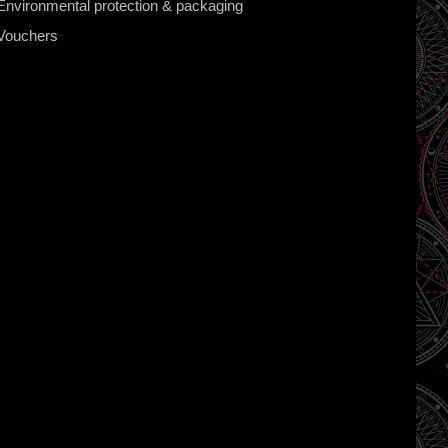
Environmental protection & packaging
Vouchers