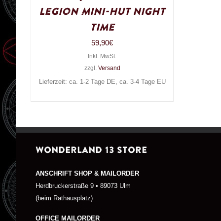
Legion Mini-Hut Night
Time
59,90
€
Inkl. MwSt.
zzgl.
Versand
Lieferzeit: ca. 1-2 Tage DE, ca. 3-4 Tage EU
WONDERLAND 13 STORE
ANSCHRIFT SHOP & MAILORDER
Herdbruckerstraße 9 • 89073 Ulm
(beim Rathausplatz)
OFFICE MAILORDER