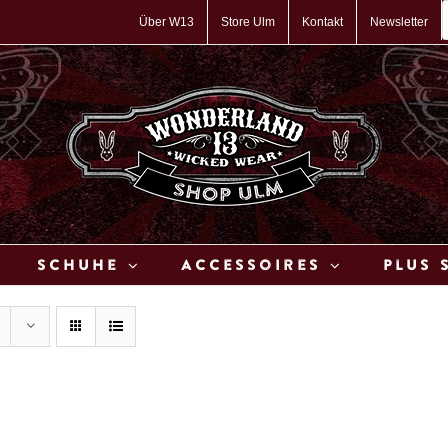
P
s
Über W13
Store Ulm
Kontakt
Newsletter
Schuhe
Accessoires
Plus 