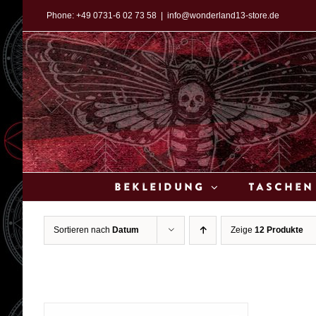
Zum
Phone:
+49 0731-6 02 73 58
|
info@wonderland13-store.de
Inhalt
springen
Bekleidung
Taschen
Sortieren nach
Datum
Zeige
12 Produkte