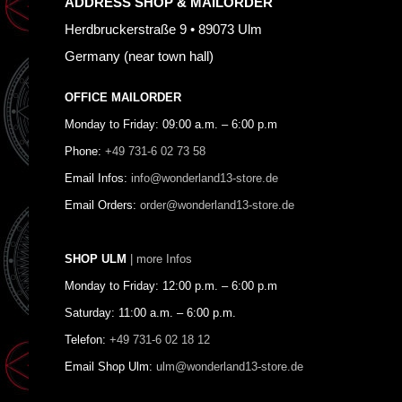
ADDRESS SHOP & MAILORDER
Herdbruckerstraße 9 • 89073 Ulm
Germany (near town hall)
OFFICE MAILORDER
Monday to Friday: 09:00 a.m. – 6:00 p.m
Phone:
+49 731-6 02 73 58
Email Infos:
info@wonderland13-store.de
Email Orders:
order@wonderland13-store.de
SHOP ULM
| more Infos
Monday to Friday: 12:00 p.m. – 6:00 p.m
Saturday: 11:00 a.m. – 6:00 p.m.
Telefon:
+49 731-6 02 18 12
Email Shop Ulm:
ulm@wonderland13-store.de