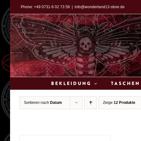
Zum
Phone:
+49 0731-6 02 73 58
|
info@wonderland13-store.de
Inhalt
springen
Bekleidung
Taschen
Sortieren nach
Datum
Zeige
12 Produkte