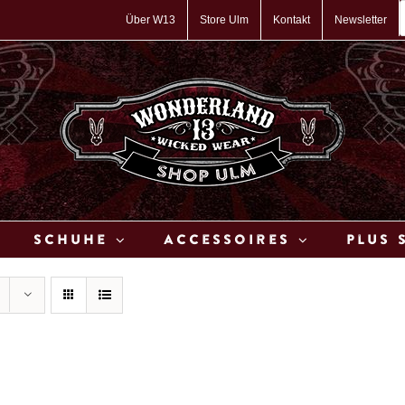
P
s
Über W13
Store Ulm
Kontakt
Newsletter
Schuhe
Accessoires
Plus 