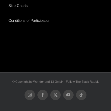
Size-Charts
Conditions of Participation
© Copyright by Wonderland 13 GmbH - Follow The Black Rabbit
Instagram
Facebook
X
YouTube
Tiktok