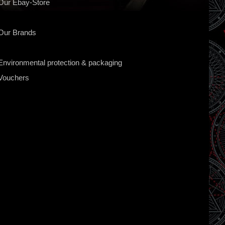
Our Ebay-Store
Our Brands
Environmental protection & packaging
Vouchers