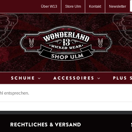
P
s
Über W13
Store Ulm
Kontakt
Newsletter
Schuhe
Accessoires
Plus 
hl entsprechen.
Rechtliches & Versand