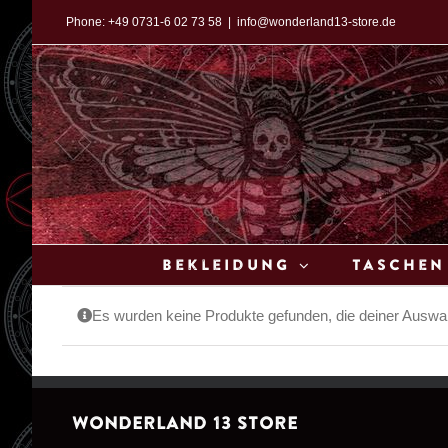
Zum
Phone:
+49 0731-6 02 73 58
|
info@wonderland13-store.de
Inhalt
springen
Bekleidung
Taschen
Es wurden keine Produkte gefunden, die deiner Auswa
WONDERLAND 13 STORE