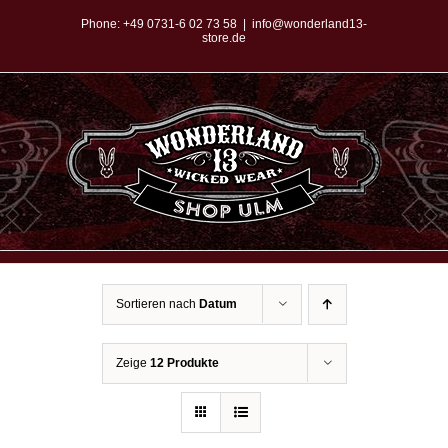
Zum
Phone:
+49 0731-6 02 73 58
|
info@wonderland13-
store.de
Inhalt
springen
Sortieren nach
Datum
Zeige
12 Produkte