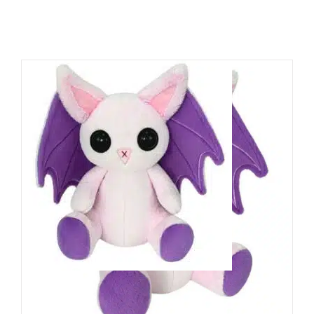
PlushThis Plüschtier Emo
Kawaii Bat