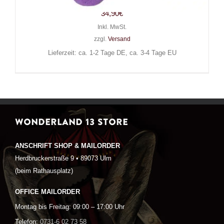
34,90
€
Inkl. MwSt.
zzgl.
Versand
Lieferzeit: ca. 1-2 Tage DE, ca. 3-4 Tage EU
WONDERLAND 13 STORE
ANSCHRIFT SHOP & MAILORDER
Herdbruckerstraße 9 • 89073 Ulm
(beim Rathausplatz)
OFFICE MAILORDER
Montag bis Freitag: 09:00 – 17:00 Uhr
Telefon:
0731-6 02 73 58