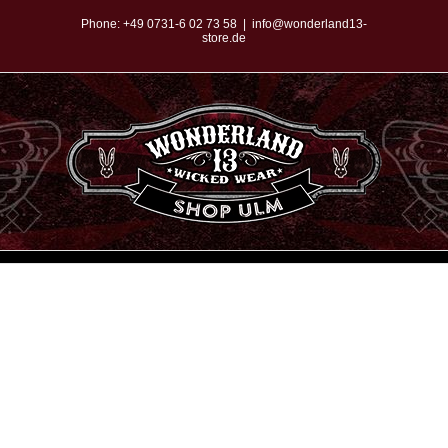
Zum
Phone:
+49 0731-6 02 73 58
|
info@wonderland13-
store.de
Inhalt
springen