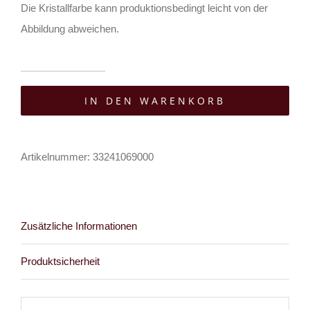
Die Kristallfarbe kann produktionsbedingt leicht von der
Abbildung abweichen.
Alchemy
IN DEN WARENKORB
Halskette
Lost
Jewels
Artikelnummer:
33241069000
of
Paris
Menge
Zusätzliche Informationen
Produktsicherheit