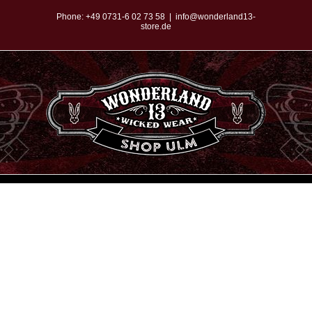
Zum
Phone:
+49 0731-6 02 73 58
|
info@wonderland13-
store.de
Inhalt
springen