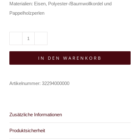
Materialien: Eisen, Polyester-/Baumwollkordel und
Pappelholzperlen
Alchemy
Makramee
IN DEN WARENKORB
Wandbild
Magic
Garden
Artikelnummer:
32294000000
Menge
Zusätzliche Informationen
Produktsicherheit