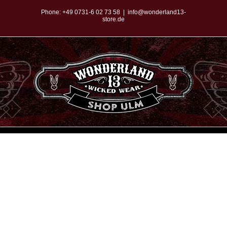
Zum
Phone:
+49 0731-6 02 73 58
|
info@wonderland13-
store.de
Inhalt
springen