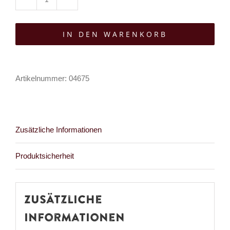
Angry
Itch
IN DEN WARENKORB
8-
Loch
Gothic
Artikelnummer:
04675
Punk
Army
Ranger
Lederstiefel
Zusätzliche Informationen
Menge
Produktsicherheit
Zusätzliche
Informationen