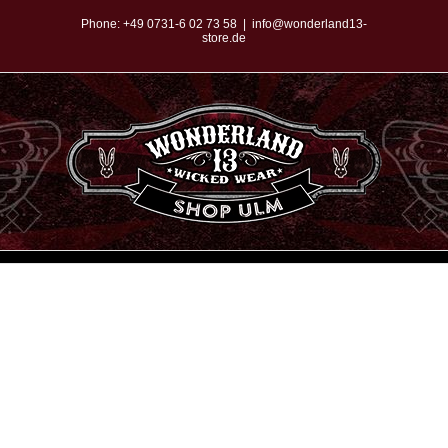
Zum
Phone:
+49 0731-6 02 73 58
|
info@wonderland13-
store.de
Inhalt
springen