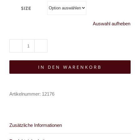
Size
Auswahl aufheben
Angry
Itch
IN DEN WARENKORB
8-
Loch
Gothic
Artikelnummer:
12176
Punk
Army
Ranger
Vintage
Zusätzliche Informationen
Lederstiefel