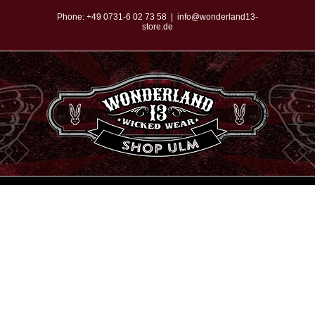
Zum
Phone:
+49 0731-6 02 73 58
|
info@wonderland13-
store.de
Inhalt
springen