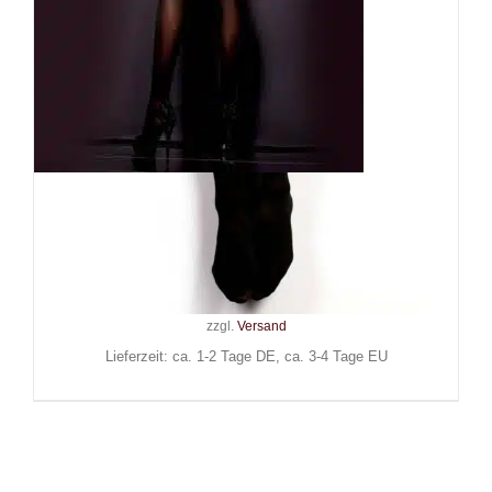
Ballerinas Secret
Strumpfhose Fetishista
24,90
€
Inkl. MwSt.
zzgl.
Versand
Lieferzeit: ca. 1-2 Tage DE, ca. 3-4 Tage EU