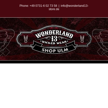
Zum
Phone:
+49 0731-6 02 73 58
|
info@wonderland13-
store.de
Inhalt
springen