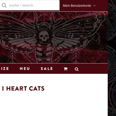
roducts
earch
Mein Benutzerkonto
Size
Neu
Sale
I Heart Cats