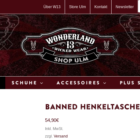
P
s
Über W13
Store Ulm
Kontakt
Newsletter
Schuhe
Accessoires
Plus 
Banned Henkeltasche 
54,90
€
Inkl. MwSt.
zzgl.
Versand