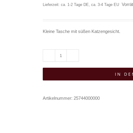
Vorrät
Lieferzeit: ca. 1-2 Tage DE, ca. 3-4 Tage EU
Kleine Tasche mit süßen Katzengesicht.
Banned
Henkeltasche
IN D
I
Heart
Cats
Artikelnummer:
25744000000
Menge