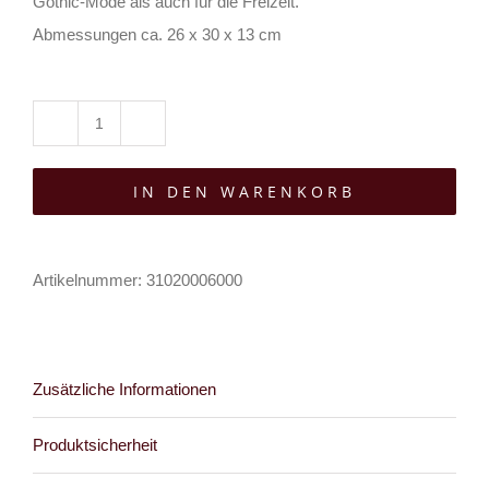
Gothic-Mode als auch für die Freizeit.
Abmessungen ca. 26 x 30 x 13 cm
Banned
Rucksack
IN DEN WARENKORB
Nightfall
Bat
Menge
Artikelnummer:
31020006000
Zusätzliche Informationen
Produktsicherheit