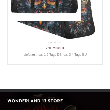
Barmetal Reisetasche The Owl
69,90
€
Inkl. MwSt.
zzgl.
Versand
Lieferzeit: ca. 1-2 Tage DE, ca. 3-4 Tage EU
WONDERLAND 13 STORE