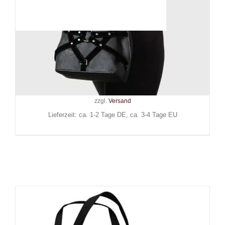
Killstar Schultertasche Faye
Realm
59,90
€
Inkl. MwSt.
zzgl.
Versand
Lieferzeit: ca. 1-2 Tage DE, ca. 3-4 Tage EU