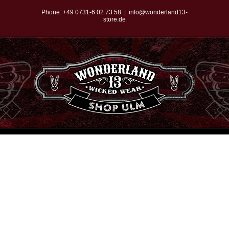
Zum
Phone:
+49 0731-6 02 73 58
|
info@wonderland13-
store.de
Inhalt
springen