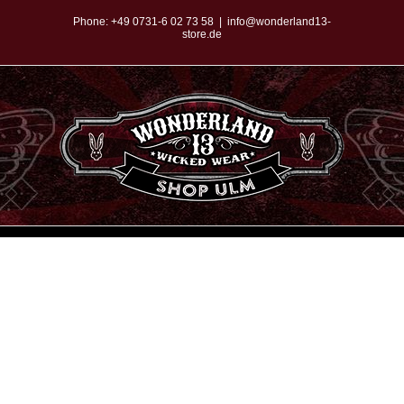
Zum
Phone:
+49 0731-6 02 73 58
|
info@wonderland13-
store.de
Inhalt
springen