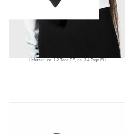
Killstar Rucksack Nightly Bite
79,90
€
Inkl. MwSt.
zzgl.
Versand
Lieferzeit: ca. 1-2 Tage DE, ca. 3-4 Tage EU