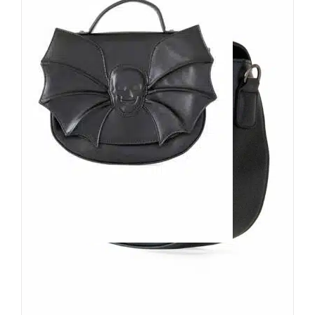
Banned Tasche Silent Creature
59,90
€
Inkl. MwSt.