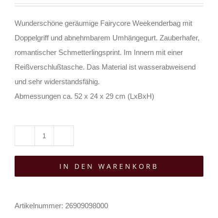
Wunderschöne geräumige Fairycore Weekenderbag mit
Doppelgriff und abnehmbarem Umhängegurt. Zauberhafer,
romantischer Schmetterlingsprint. Im Innern mit einer
Reißverschlußtasche. Das Material ist wasserabweisend
und sehr widerstandsfähig.
Abmessungen ca. 52 x 24 x 29 cm (LxBxH)
Barmetal
Reisetasche
IN DEN WARENKORB
Gold
Butterfly
Menge
Artikelnummer:
26909098000