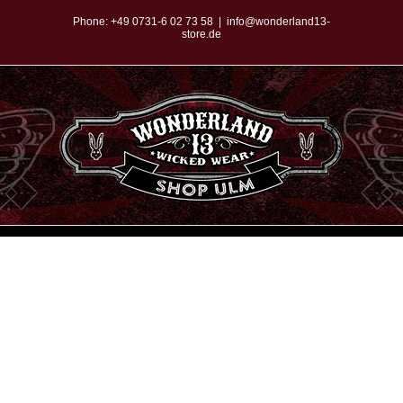
Zum
Phone:
+49 0731-6 02 73 58
|
info@wonderland13-
store.de
Inhalt
springen