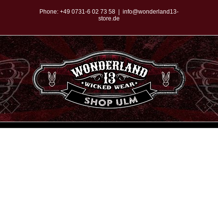
Zum
Phone:
+49 0731-6 02 73 58
|
info@wonderland13-
store.de
Inhalt
springen