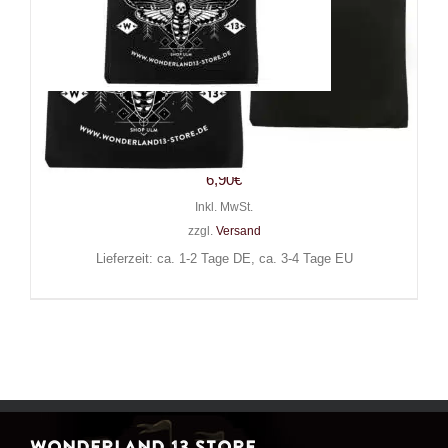
Wonderland 13 Stofftasche
Mystic Moth
6,90
€
Inkl. MwSt.
zzgl.
Versand
Lieferzeit: ca. 1-2 Tage DE, ca. 3-4 Tage EU
WONDERLAND 13 STORE