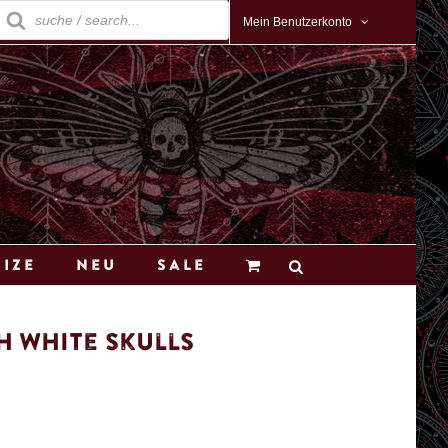
roducts
earch
Mein Benutzerkonto
Size
Neu
Sale
h White Skulls