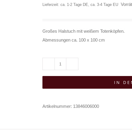
Vorrät
Lieferzeit: ca. 1-2 Tage DE, ca. 3-4 Tage EU
Großes Halstuch mit weißem Totenköpfen.
Abmessungen ca. 100 x 100 cm
Black
Sinner
IN D
Halstuch
White
Skulls
Artikelnummer:
13846006000
Menge