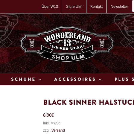
P
s
Über W13
Store Ulm
Kontakt
Newsletter
Schuhe
Accessoires
Plus 
Black Sinner Halstuc
8,90
€
Inkl. MwSt.
zzgl.
Versand