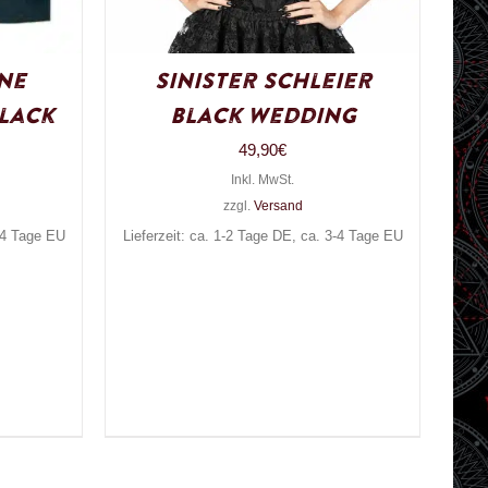
ne
Sinister Schleier
lack
Black Wedding
49,90
€
Inkl. MwSt.
zzgl.
Versand
3-4 Tage EU
Lieferzeit: ca. 1-2 Tage DE, ca. 3-4 Tage EU