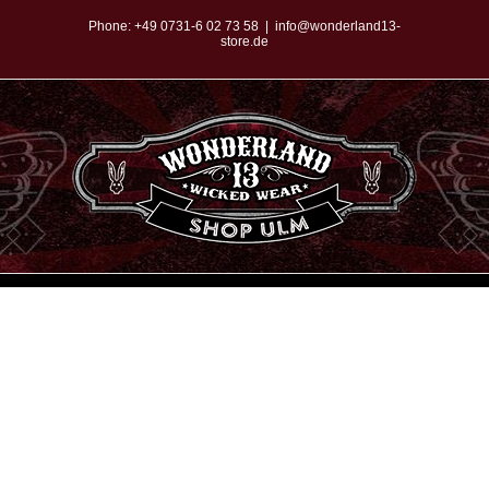
Zum
Phone:
+49 0731-6 02 73 58
|
info@wonderland13-
store.de
Inhalt
springen