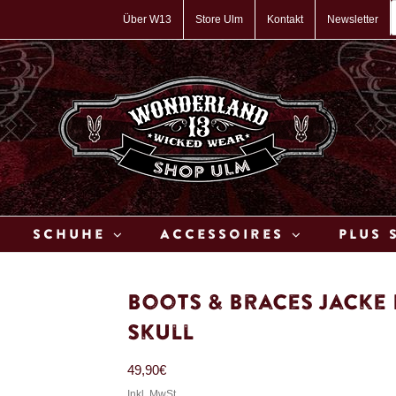
P
s
Über W13
Store Ulm
Kontakt
Newsletter
Schuhe
Accessoires
Plus 
Boots & Braces Jacke
Skull
49,90
€
Inkl. MwSt.