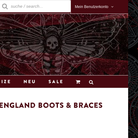
roducts
earch
Mein Benutzerkonto
Size
Neu
Sale
 England Boots & Braces