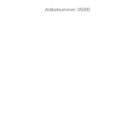
England
Artikelnummer:
05000
Boots
&
Braces
Skull
Menge