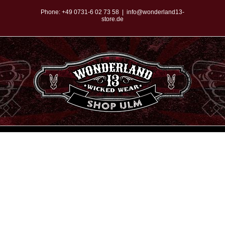
Zum
Phone:
+49 0731-6 02 73 58
|
info@wonderland13-
store.de
Inhalt
springen