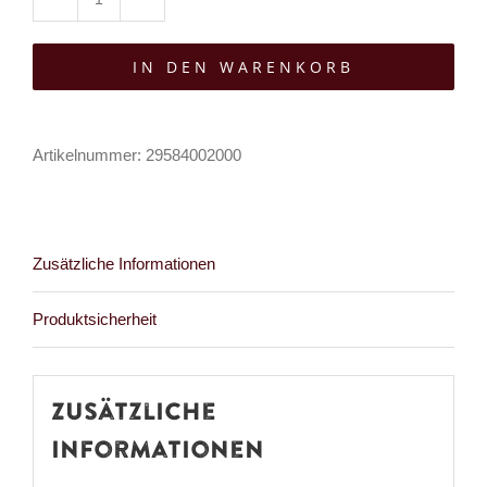
Boots
&
IN DEN WARENKORB
Braces
Schnürsenkel
Boots
Artikelnummer:
29584002000
&
Braces
75
Zusätzliche Informationen
cm
Menge
Produktsicherheit
Zusätzliche
Informationen