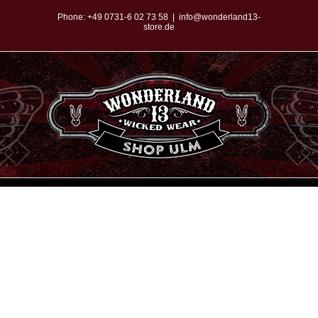
Zum
Phone:
+49 0731-6 02 73 58
|
info@wonderland13-
store.de
Inhalt
springen