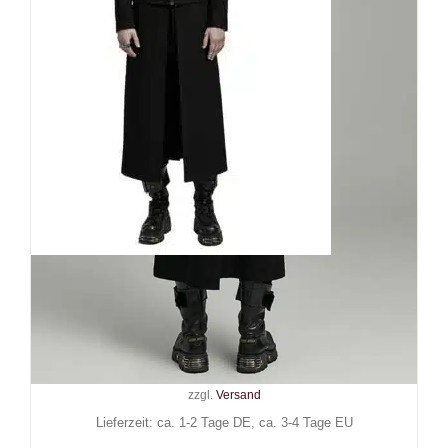
Punk Rave Mantel – Weste –
Jacke Anakreon Transformer
229,90
€
Inkl. MwSt.
zzgl.
Versand
Lieferzeit: ca. 1-2 Tage DE, ca. 3-4 Tage EU