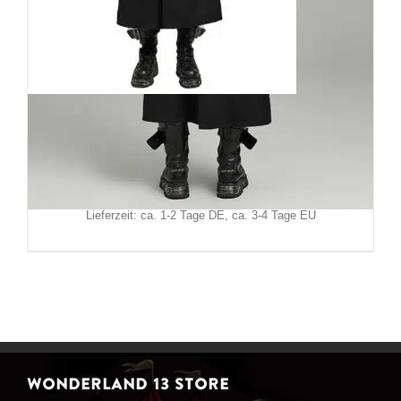
Punk Rave Mantel Dark City
199,90
€
Inkl. MwSt.
zzgl.
Versand
Lieferzeit: ca. 1-2 Tage DE, ca. 3-4 Tage EU
WONDERLAND 13 STORE