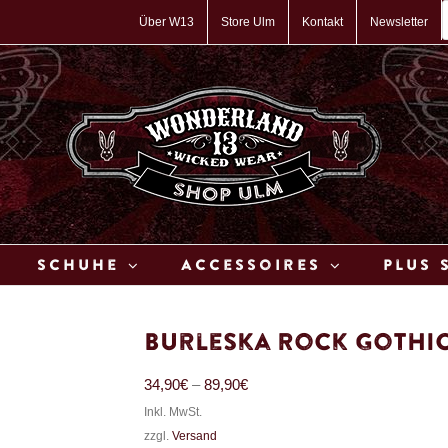
P
s
Über W13
Store Ulm
Kontakt
Newsletter
Schuhe
Accessoires
Plus 
Burleska Rock Gothi
Preisspanne:
34,90
€
–
89,90
€
Inkl. MwSt.
34,90€
zzgl.
Versand
bis