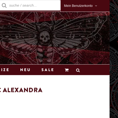
roducts
earch
Mein Benutzerkonto
Size
Neu
Sale
c Alexandra