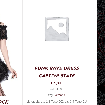
Punk rave dress
Captive State
129,90
€
Inkl. MwSt.
zzgl.
Versand
ock
Lieferzeit: ca. 1-2 Tage DE, ca. 3-4 Tage EU