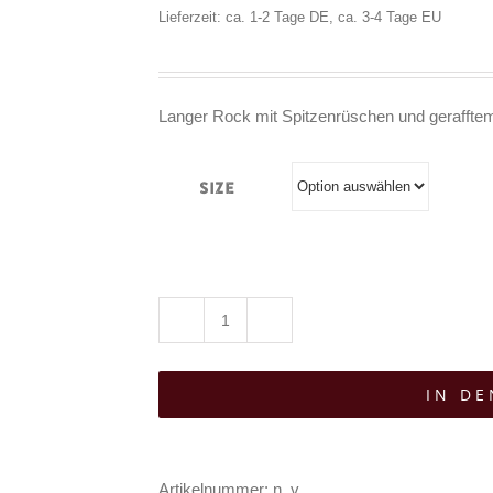
Lieferzeit: ca. 1-2 Tage DE, ca. 3-4 Tage EU
89,90€
Langer Rock mit Spitzenrüschen und gerafftem 
Size
Burleska
Rock
IN D
Gothic
Alexandra
Menge
Artikelnummer:
n. v.