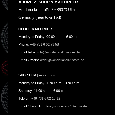
ADDRESS SHOP & MAILORDER
Herdbruckerstraße 9 • 89073 Ulm
Germany (near town hall)
OFFICE MAILORDER
Monday to Friday: 09:00 a.m. – 6:00 p.m
Phone:
+49 731-6 02 73 58
Email Infos:
info@wonderland13-store.de
Email Orders:
order@wonderland13-store.de
SHOP ULM
| more Infos
Monday to Friday: 12:00 p.m. – 6:00 p.m
Saturday: 11:00 a.m. – 6:00 p.m.
Telefon:
+49 731-6 02 18 12
Email Shop Ulm:
ulm@wonderland13-store.de