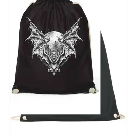
Easure Sporttasche Night
Stalker