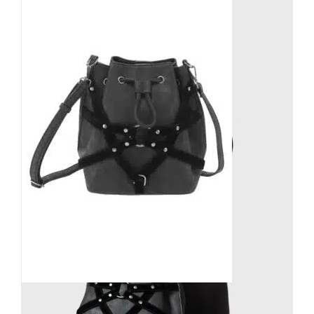
Killstar Schultertasche Faye