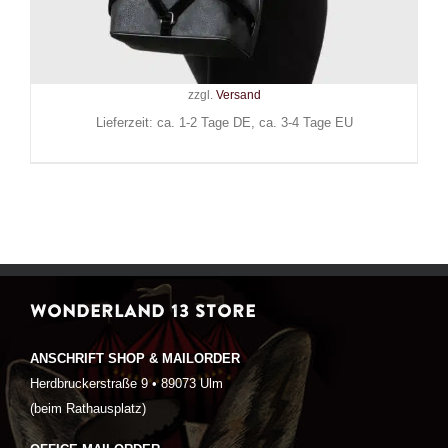
Realm
59,90
€
Inkl. MwSt.
zzgl.
Versand
Lieferzeit: ca. 1-2 Tage DE, ca. 3-4 Tage EU
WONDERLAND 13 STORE
ANSCHRIFT SHOP & MAILORDER
Herdbruckerstraße 9 • 89073 Ulm
(beim Rathausplatz)