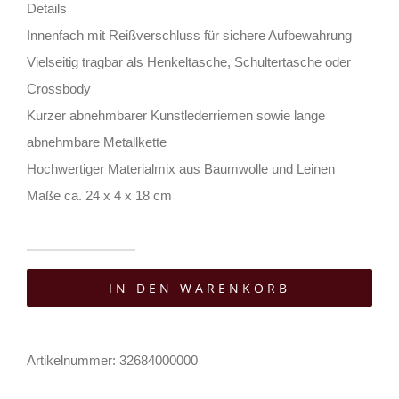
Details
Innenfach mit Reißverschluss für sichere Aufbewahrung
Vielseitig tragbar als Henkeltasche, Schultertasche oder
Crossbody
Kurzer abnehmbarer Kunstlederriemen sowie lange
abnehmbare Metallkette
Hochwertiger Materialmix aus Baumwolle und Leinen
Maße ca. 24 x 4 x 18 cm
Comeco
IN DEN WARENKORB
Tasche
Dragonfly
Vintage
Artikelnummer:
32684000000
Kisslock
Menge