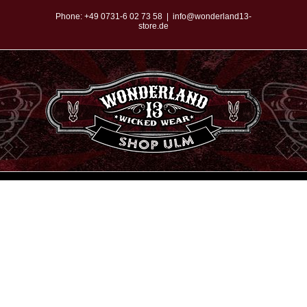
Zum
Phone:
+49 0731-6 02 73 58
|
info@wonderland13-
store.de
Inhalt
springen