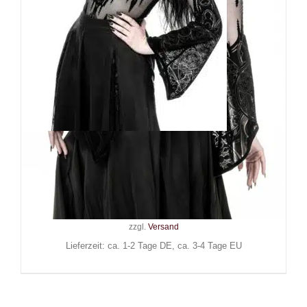
Restyle Body Gothic Chapel V-
Neck
69,90
€
Inkl. MwSt.
zzgl.
Versand
Lieferzeit: ca. 1-2 Tage DE, ca. 3-4 Tage EU