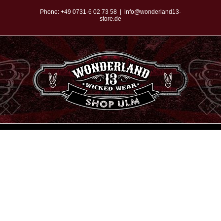
Zum
Phone:
+49 0731-6 02 73 58
|
info@wonderland13-
store.de
Inhalt
springen