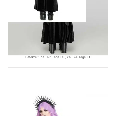
Punk Rave Umhang Dragonfly
109,90
€
Inkl. MwSt.
zzgl.
Versand
Lieferzeit: ca. 1-2 Tage DE, ca. 3-4 Tage EU