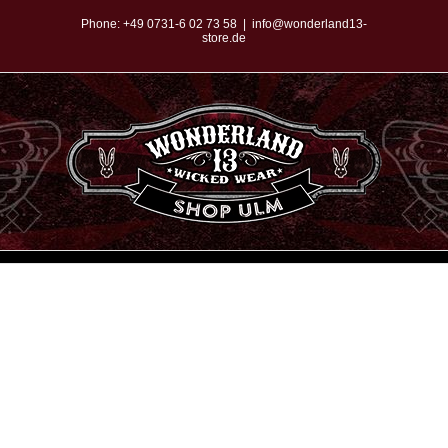
Zum
Phone:
+49 0731-6 02 73 58
|
info@wonderland13-
store.de
Inhalt
springen