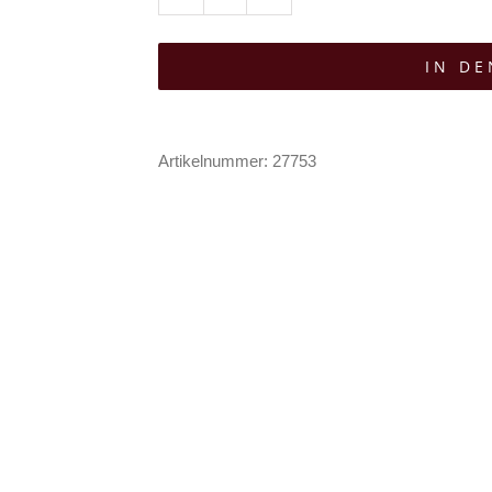
Demoniq
Rock
IN D
Benedetta
Menge
Artikelnummer:
27753