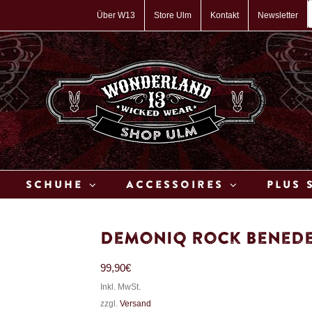
P
s
Über W13
Store Ulm
Kontakt
Newsletter
Schuhe
Accessoires
Plus 
Demoniq Rock Benede
99,90
€
Inkl. MwSt.
zzgl.
Versand