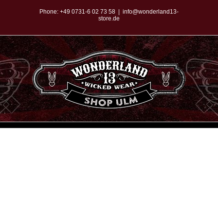
Zum
Phone:
+49 0731-6 02 73 58
|
info@wonderland13-
store.de
Inhalt
springen