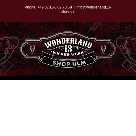
Zum
Phone:
+49 0731-6 02 73 58
|
info@wonderland13-
store.de
Inhalt
springen