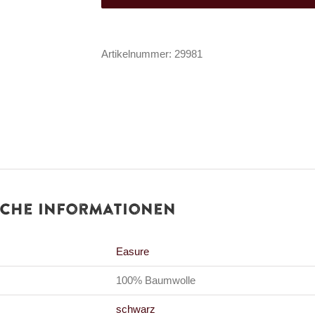
Hanging
Bat
Artikelnummer:
29981
Menge
iche Informationen
Easure
100% Baumwolle
schwarz