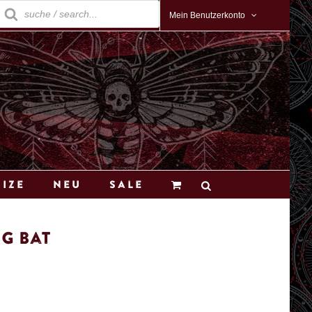
roducts
earch
Mein Benutzerkonto
Size
Neu
Sale
ng Bat