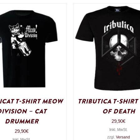
icat T-Shirt Meow
Tributica T-Shirt
Division – Cat
of Death
Drummer
29,90
€
Inkl. MwSt.
29,90
€
zzgl.
Versand
Inkl. MwSt.