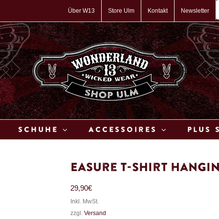
P
s
Über W13
Store Ulm
Kontakt
Newsletter
Schuhe
Accessoires
Plus 
Easure T-Shirt Hangi
29,90
€
Inkl. MwSt.
zzgl.
Versand