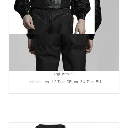
Punk Rave Weste Roque
Baroque
139,90
€
Inkl. MwSt.
zzgl.
Versand
Lieferzeit: ca. 1-2 Tage DE, ca. 3-4 Tage EU