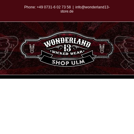
Zum
Phone:
+49 0731-6 02 73 58
|
info@wonderland13-
store.de
Inhalt
springen