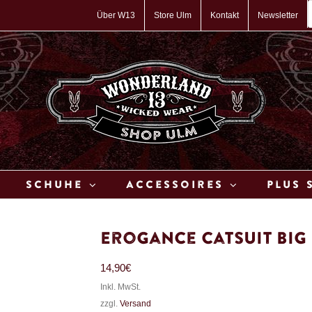
P
s
Über W13
Store Ulm
Kontakt
Newsletter
Schuhe
Accessoires
Plus 
Erogance Catsuit Big
14,90
€
Inkl. MwSt.
zzgl.
Versand