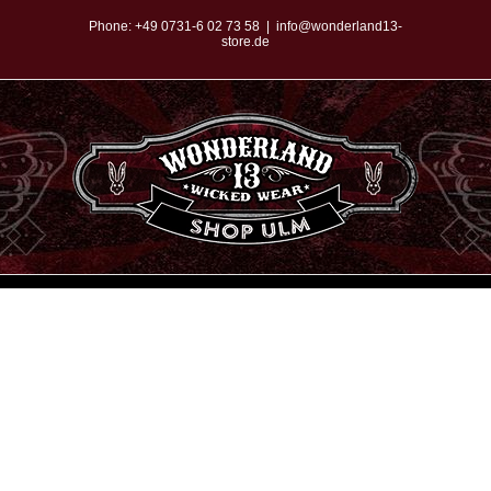
Zum
Phone:
+49 0731-6 02 73 58
|
info@wonderland13-
store.de
Inhalt
springen