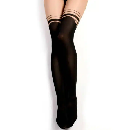
Ballerinas Secret
Strumpfhose Fetishista
24,90
€
Inkl. MwSt.