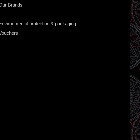
Our Brands
Environmental protection & packaging
Vouchers