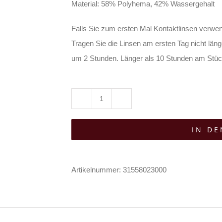
Material: 58% Polyhema, 42% Wassergehalt
Falls Sie zum ersten Mal Kontaktlinsen verwend
Tragen Sie die Linsen am ersten Tag nicht läng
um 2 Stunden. Länger als 10 Stunden am Stück
Eyecatcher
Vegane
IN D
Kontaktlinsen
Electro
Blue
Artikelnummer:
31558023000
Menge