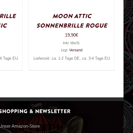
rille
Moon Attic
ic
Sonnenbrille Rogue
19,90
€
Inkl. MwSt.
zzgl.
Versand
3-4 Tage EU
Lieferzeit: ca. 1-2 Tage DE, ca. 3-4 Tage EU
Shopping & Newsletter
Unser Amazon-Store