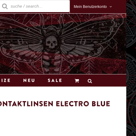
roducts
earch
Mein Benutzerkonto
Size
Neu
Sale
ntaktlinsen Electro Blue