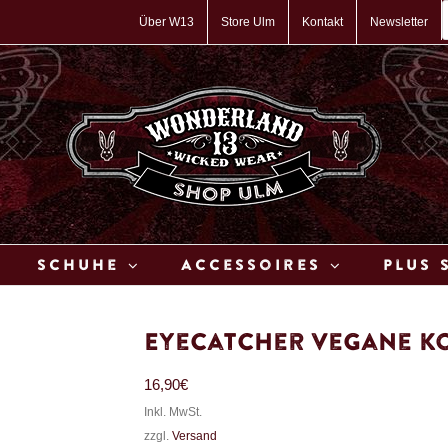
P
s
Über W13
Store Ulm
Kontakt
Newsletter
Schuhe
Accessoires
Plus 
Eyecatcher Vegane Ko
16,90
€
Inkl. MwSt.
zzgl.
Versand