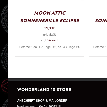
Moon Attic
Sonnenbrille Eclipse
Sonn
19,90
€
Inkl. MwSt.
zzgl.
Versand
Lieferzeit: ca. 1-2 Tage DE, ca. 3-4 Tage EU
Lieferzeit
WONDERLAND 13 STORE
ANSCHRIFT SHOP & MAILORDER
Herdbruckerstraße 9 • 89073 Ulm