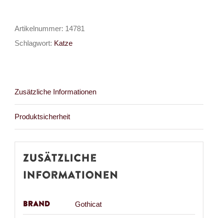
me
and
Artikelnummer:
14781
meowy
Schlagwort:
Katze
me
young
Menge
Zusätzliche Informationen
Produktsicherheit
Zusätzliche
Informationen
Brand
Gothicat