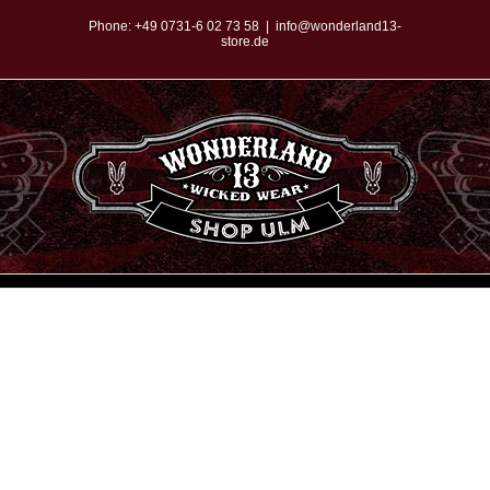
Zum
Phone:
+49 0731-6 02 73 58
|
info@wonderland13-
store.de
Inhalt
springen