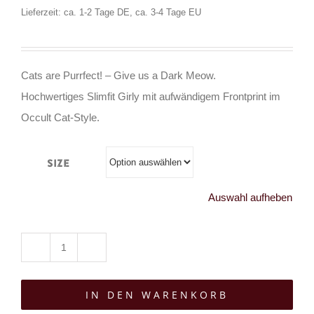
Lieferzeit: ca. 1-2 Tage DE, ca. 3-4 Tage EU
Cats are Purrfect! – Give us a Dark Meow.
Hochwertiges Slimfit Girly mit aufwändigem Frontprint im
Occult Cat-Style.
Size
Auswahl aufheben
Gothicat
Girly
IN DEN WARENKORB
Furr