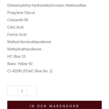
Distearoylethyl Hydroxiethylmonium Methosulfate
Propylene Glycol
Ceteareth-30
Citric Acid
Formic Acid
Methylchloroisothiazolinone
Methylisothiazolinone
HC Blue 15
Basic Yellow 40
CI 42090 (FD&C Blue No. 1)
Headshot
Haarfarbe
IN DEN WARENKORB
DangerDanger