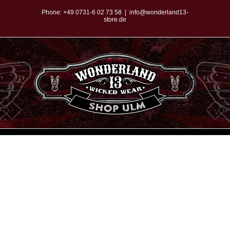
Zum
Phone:
+49 0731-6 02 73 58
|
info@wonderland13-
store.de
Inhalt
springen