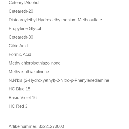
Cetearyl Alcohol
Ceteareth-20
Distearoylethyl Hydroxiethylmonium Methosulfate
Propylene Glycol
Ceteareth-30
Citric Acid
Formic Acid
Methylchloroisothiazolinone
Methylisothiazolinone
N,N’bis (2-Hydroxyethyl)-2-Nitro-p-Phenylenediamine
HC Blue 15
Basic Violet 16
HC Red 3
Artikelnummer:
32221279000