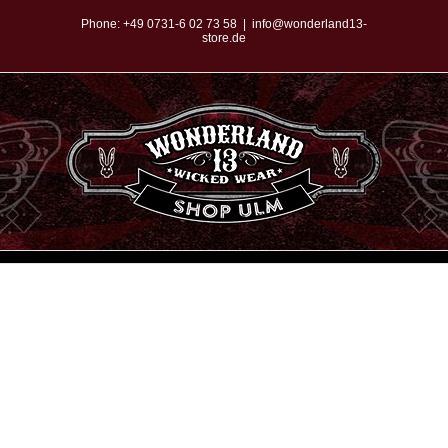
Zum
Phone:
+49 0731-6 02 73 58
|
info@wonderland13-
store.de
Inhalt
springen