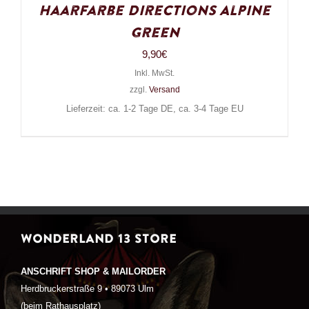
Haarfarbe Directions Alpine
Green
9,90
€
Inkl. MwSt.
zzgl.
Versand
Lieferzeit: ca. 1-2 Tage DE, ca. 3-4 Tage EU
WONDERLAND 13 STORE
ANSCHRIFT SHOP & MAILORDER
Herdbruckerstraße 9 • 89073 Ulm
(beim Rathausplatz)