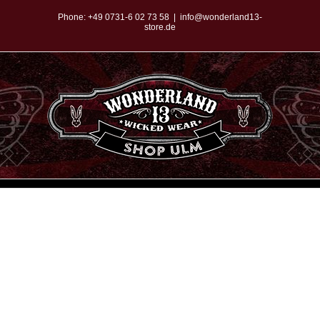
Zum
Phone:
+49 0731-6 02 73 58
|
info@wonderland13-
store.de
Inhalt
springen