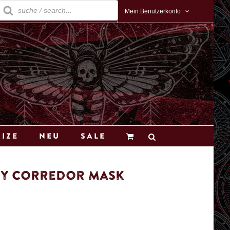
roducts
earch
Mein Benutzerkonto
Size
Neu
Sale
dy Corredor Mask