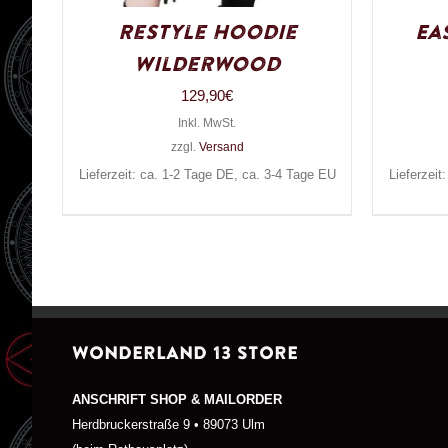
Restyle Hoodie
Ea
Wilderwood
129,90
€
Inkl. MwSt.
zzgl.
Versand
Lieferzeit: ca. 1-2 Tage DE, ca. 3-4 Tage EU
Lieferzeit
WONDERLAND 13 STORE
ANSCHRIFT SHOP & MAILORDER
Herdbruckerstraße 9 • 89073 Ulm