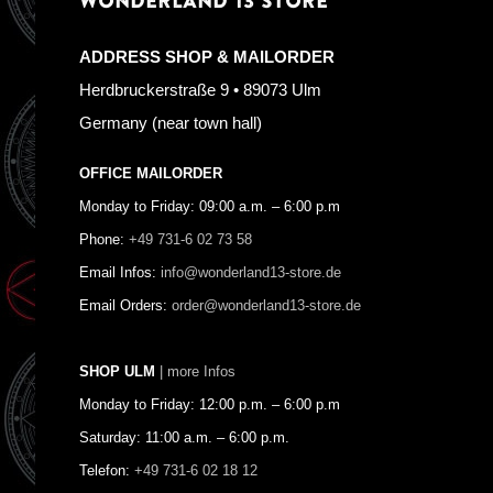
WONDERLAND 13 STORE
ADDRESS SHOP & MAILORDER
Herdbruckerstraße 9 • 89073 Ulm
Germany (near town hall)
OFFICE MAILORDER
Monday to Friday: 09:00 a.m. – 6:00 p.m
Phone:
+49 731-6 02 73 58
Email Infos:
info@wonderland13-store.de
Email Orders:
order@wonderland13-store.de
SHOP ULM
| more Infos
Monday to Friday: 12:00 p.m. – 6:00 p.m
Saturday: 11:00 a.m. – 6:00 p.m.
Telefon:
+49 731-6 02 18 12