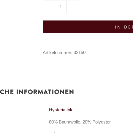
Hysteria
Ink
IN D
Zip-
Hoody
Corredor
Artikelnummer:
32150
Mask
Menge
iche Informationen
Hysteria Ink
80% Baumwolle, 20% Polyester