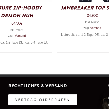
sure Zip-Hoody
Jawbreaker Top S
Demon Nun
34,90
€
Inkl. MwSt.
64,90
€
zzgl.
Versand
Inkl. MwSt.
Lieferzeit: ca. 1-2 Tage DE, ca. 
zzgl.
Versand
: ca. 1-2 Tage DE, ca. 3-4 Tage EU
Rechtliches & Versand
VERTRAG WIDERRUFEN