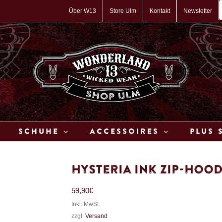
P
s
Über W13
Store Ulm
Kontakt
Newsletter
Schuhe
Accessoires
Plus 
Hysteria Ink Zip-Hoo
59,90
€
Inkl. MwSt.
zzgl.
Versand