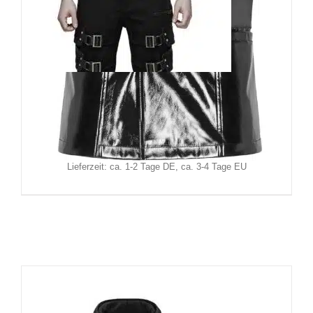
Punk Rave Weste Mesmerizer
94,90
€
Inkl. MwSt.
zzgl.
Versand
Lieferzeit: ca. 1-2 Tage DE, ca. 3-4 Tage EU