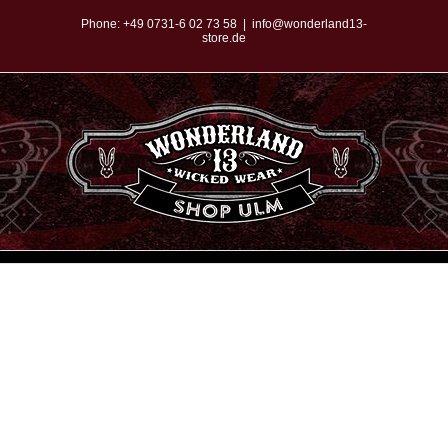
Zum
Phone:
+49 0731-6 02 73 58
|
info@wonderland13-
store.de
Inhalt
springen