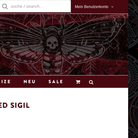
roducts
earch
Mein Benutzerkonto
Size
Neu
Sale
d Sigil