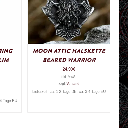
Ring
Moon Attic Halskette
lim
Beared Warrior
24,90
€
Inkl. MwSt.
zzgl.
Versand
Lieferzeit: ca. 1-2 Tage DE, ca. 3-4 Tage EU
3-4 Tage EU