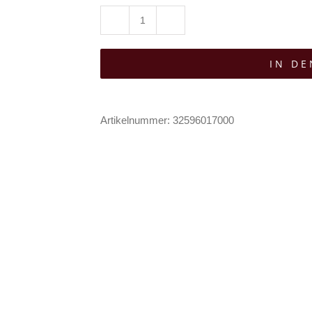
Killstar
Choker
IN D
Sacred
Sigil
Menge
Artikelnummer:
32596017000