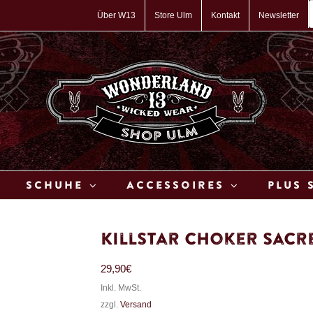
P
s
Über W13
Store Ulm
Kontakt
Newsletter
Schuhe
Accessoires
Plus 
Killstar Choker Sacre
29,90
€
Inkl. MwSt.
zzgl.
Versand