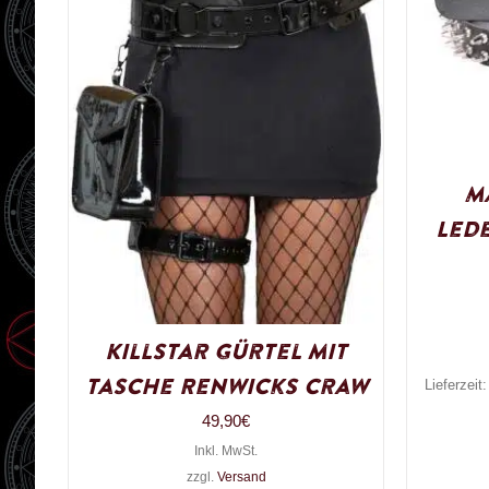
M
Led
Killstar Gürtel mit
Tasche Renwicks Craw
Lieferzeit
49,90
€
Inkl. MwSt.
zzgl.
Versand