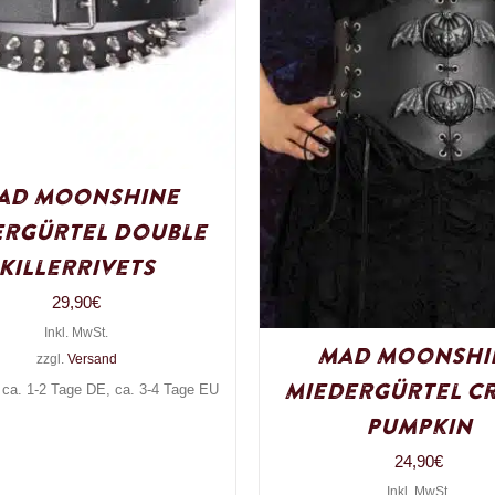
ad Moonshine
ergürtel Double
Killerrivets
29,90
€
Inkl. MwSt.
Mad Moonshi
zzgl.
Versand
Miedergürtel C
: ca. 1-2 Tage DE, ca. 3-4 Tage EU
Pumpkin
24,90
€
Inkl. MwSt.