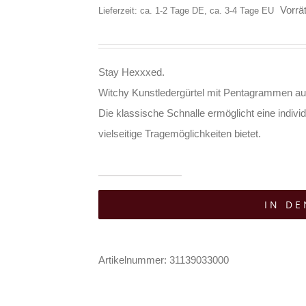
Vorrät
Lieferzeit: ca. 1-2 Tage DE, ca. 3-4 Tage EU
Stay Hexxxed.
Witchy Kunstledergürtel mit Pentagrammen aus 
Die klassische Schnalle ermöglicht eine indi
vielseitige Tragemöglichkeiten bietet.
Killstar
IN D
Gürtel
Golden
Pentagrams
Artikelnummer:
31139033000
Menge