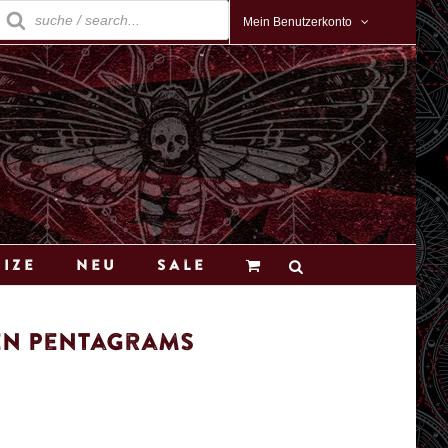
roducts
earch
Mein Benutzerkonto
Size
Neu
Sale
en Pentagrams