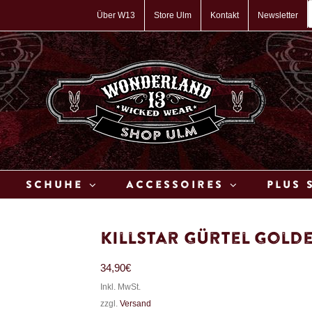
P
s
Über W13
Store Ulm
Kontakt
Newsletter
Schuhe
Accessoires
Plus 
Killstar Gürtel Gold
34,90
€
Inkl. MwSt.
zzgl.
Versand