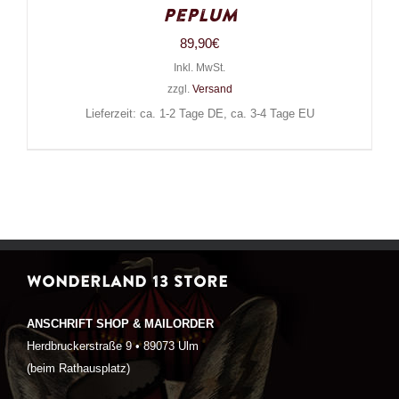
Peplum
89,90
€
Inkl. MwSt.
zzgl.
Versand
Lieferzeit: ca. 1-2 Tage DE, ca. 3-4 Tage EU
WONDERLAND 13 STORE
ANSCHRIFT SHOP & MAILORDER
Herdbruckerstraße 9 • 89073 Ulm
(beim Rathausplatz)