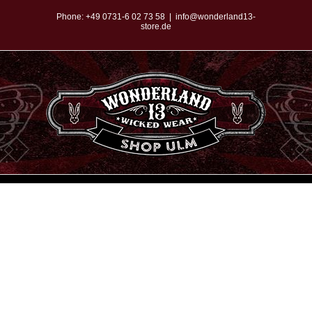
Zum
Phone:
+49 0731-6 02 73 58
|
info@wonderland13-
store.de
Inhalt
springen