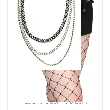
Banned Schlüsselkette Drako
19,90
€
Inkl. MwSt.
zzgl.
Versand
Lieferzeit: ca. 1-2 Tage DE, ca. 3-4 Tage EU