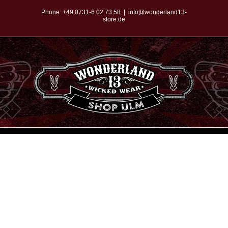
Zum
Phone:
+49 0731-6 02 73 58
|
info@wonderland13-
store.de
Inhalt
springen