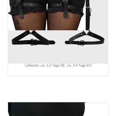
Killstar Bein-Harness Ceinture
49,90
€
Inkl. MwSt.
zzgl.
Versand
Lieferzeit: ca. 1-2 Tage DE, ca. 3-4 Tage EU