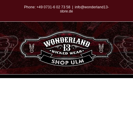
Zum
Phone:
+49 0731-6 02 73 58
|
info@wonderland13-
store.de
Inhalt
springen