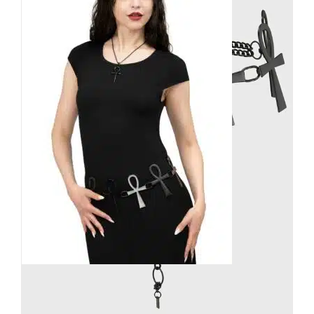
Killstar Gürtel Ankh
39,90
€